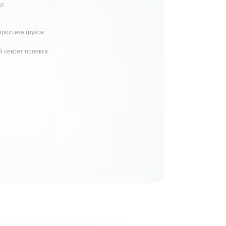
ут
ристика грузов
й секрет проекта