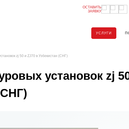
ОСТАВИТЬ
ЗАЯВКУ
УСЛУГИ
П
становок zj 50 и ZJ70 в Узбекистан (СНГ)
уровых установок zj 50
(СНГ)