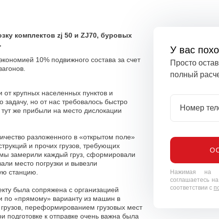
ку комплектов zj 50 и ZJ70, буровых
.
У вас пох
 экономией 10% подвижного состава за счет
Просто остав
агонов.
полный расче
 от крупных населенных пунктов и
 задачу, но от нас требовалось быстро
Номер те
 тут же прибыли на место дислокации
ичество разложенного в «открытом поле»
трукций и прочих грузов, требующих
О
: мы замерили каждый груз, сформировали
вали место погрузки и вывезли
ую станцию.
Нажимая на к
соглашаетесь на
соответствии с
п
кту была сопряжена с организацией
ки по «прямому» варианту из машин в
 грузов, переформированием грузовых мест
ри подготовке к отправке очень важна была