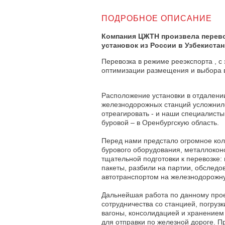
ПОДРОБНОЕ ОПИСАНИЕ
Компания ЦЖТН произвела перевоз
установок из России в Узбекистан
Перевозка в режиме рееэкспорта , с
оптимизации размещения и выбора в
Расположение установки в отдалении
железнодорожных станций усложнило
отреагировать - и наши специалисты
буровой – в Оренбургскую область.
Перед нами предстало огромное кол
бурового оборудования, металлоконс
тщательной подготовки к перевозке
пакеты, разбили на партии, обследо
автотранспортом на железнодорожн
Дальнейшая работа по данному прое
сотрудничества со станцией, погруз
вагоны, консолидацией и хранением
для отправки по железной дороге. П