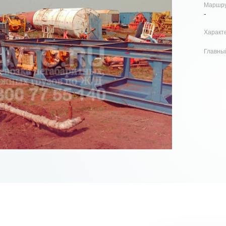
Маршр
-
Характе
Главны